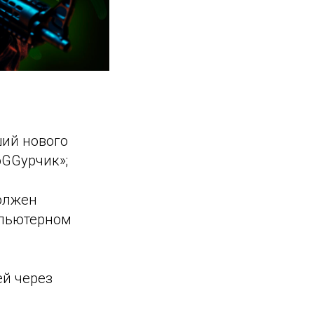
ший нового
оGGурчик»;
должен
мпьютерном
ей через